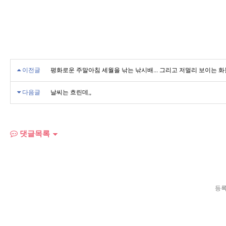
이전글
평화로운 주말아침 세월을 낚는 낚시배... 그리고 저멀리 보이는 화물
다음글
날씨는 흐린데,,
댓글목록
등록