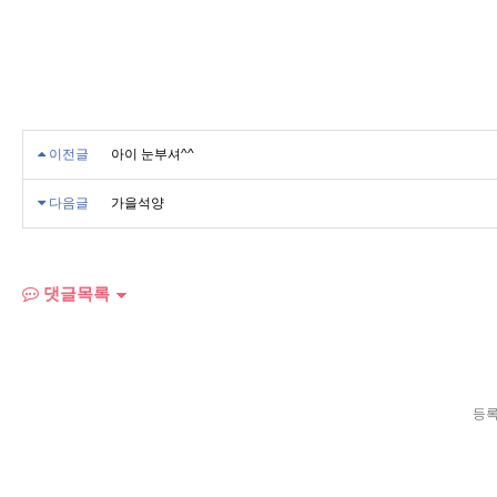
이전글
아이 눈부셔^^
다음글
가을석양
댓글목록
등록